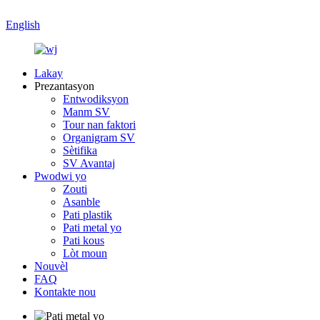
English
Lakay
Prezantasyon
Entwodiksyon
Manm SV
Tour nan faktori
Organigram SV
Sètifika
SV Avantaj
Pwodwi yo
Zouti
Asanble
Pati plastik
Pati metal yo
Pati kous
Lòt moun
Nouvèl
FAQ
Kontakte nou